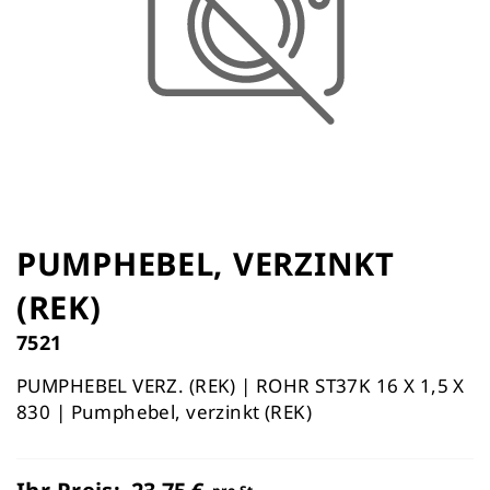
Zum
Anfang
PUMPHEBEL, VERZINKT
der
(REK)
Bildergalerie
springen
7521
PUMPHEBEL VERZ. (REK) | ROHR ST37K 16 X 1,5 X
830 | Pumphebel, verzinkt (REK)