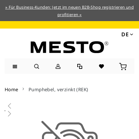
» Für Business-Kunden: Jetzt im neuen B2B-Shop registrieren und
profitieren «
DE
Direkt
zum
Home
Pumphebel, verzinkt (REK)
Inhalt
Zum
Ende
der
Bildergalerie
springen