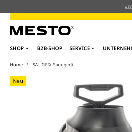
» F
Direkt
zum
Inhalt
SHOP
B2B-SHOP
SERVICE
UNTERNEH
Home
SAUGFIX Sauggerät
Zum
Neu
Ende
der
Bildergalerie
springen