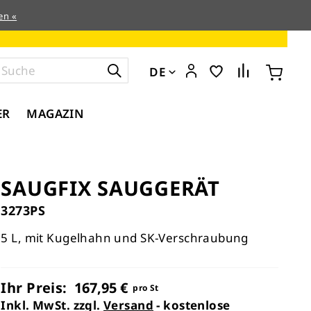
en «
DE
ER
MAGAZIN
SAUGFIX SAUGGERÄT
3273PS
5 L, mit Kugelhahn und SK-Verschraubung
Ihr Preis:
167,95 €
pro St
Inkl. MwSt. zzgl.
Versand
- kostenlose