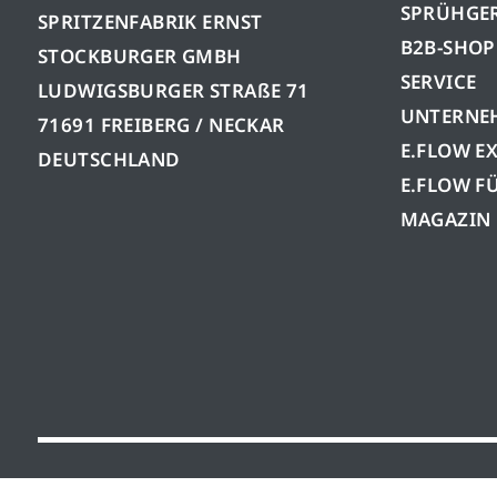
SPRÜHGE
SPRITZENFABRIK ERNST
B2B-SHOP
STOCKBURGER GMBH
SERVICE
LUDWIGSBURGER STRAßE 71
UNTERNE
71691 FREIBERG / NECKAR
E.FLOW E
DEUTSCHLAND
E.FLOW F
MAGAZIN
© 2026 Mesto Spritzenfabrik Ernst Stockburger 