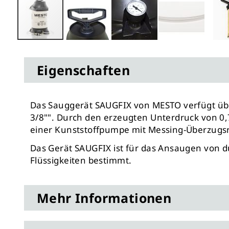
Zum
Anfang
Eigenschaften
der
Bildergalerie
springen
Das Sauggerät SAUGFIX von MESTO verfügt übe
3/8"". Durch den erzeugten Unterdruck von 0,
einer Kunststoffpumpe mit Messing-Überzugsr
Das Gerät SAUGFIX ist für das Ansaugen von d
Flüssigkeiten bestimmt.
Mehr Informationen