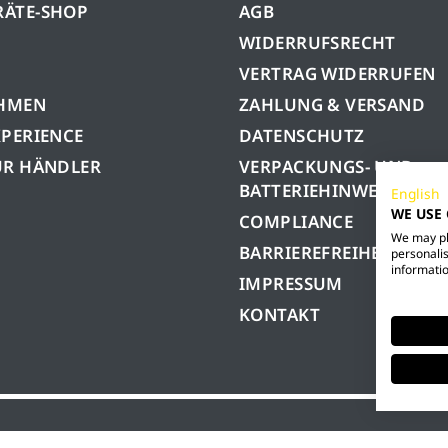
RÄTE-SHOP
AGB
WIDERRUFSRECHT
VERTRAG WIDERRUFEN
HMEN
ZAHLUNG & VERSAND
XPERIENCE
DATENSCHUTZ
ÜR HÄNDLER
VERPACKUNGS- UND
BATTERIEHINWEISE
English
WE USE
COMPLIANCE
We may pla
BARRIEREFREIHEIT
personalis
informatio
IMPRESSUM
KONTAKT
GmbH