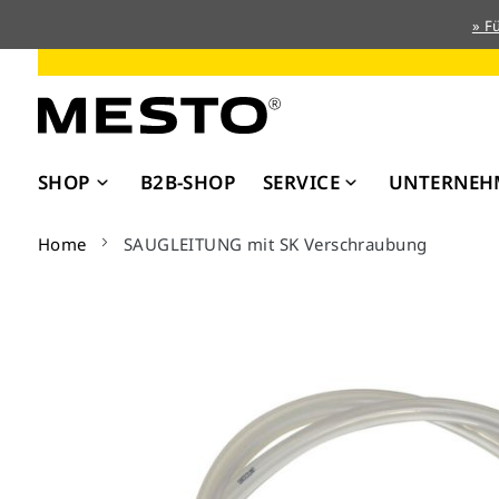
» F
Direkt
zum
Inhalt
SHOP
B2B-SHOP
SERVICE
UNTERNEH
Home
SAUGLEITUNG mit SK Verschraubung
Zum
Ende
der
Bildergalerie
springen