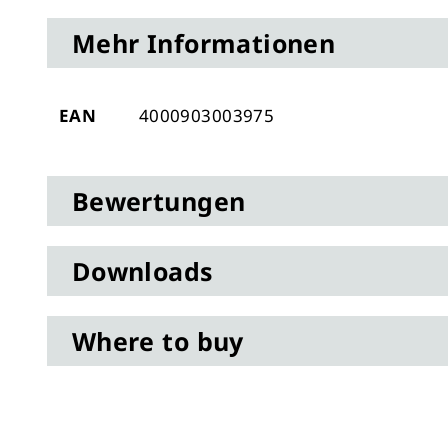
Anfang
Mehr Informationen
der
Bildergalerie
springen
Mehr
EAN
4000903003975
Informationen
Bewertungen
Downloads
Where to buy