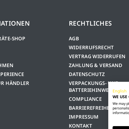
MATIONEN
RECHTLICHES
RÄTE-SHOP
AGB
WIDERRUFSRECHT
VERTRAG WIDERRUFEN
HMEN
ZAHLUNG & VERSAND
XPERIENCE
DATENSCHUTZ
ÜR HÄNDLER
VERPACKUNGS- UND
BATTERIEHINWEISE
English
WE USE
COMPLIANCE
We may pla
BARRIEREFREIHEIT
personalis
informatio
IMPRESSUM
KONTAKT