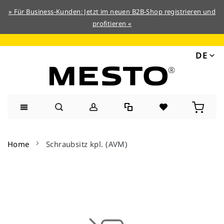
» Für Business-Kunden: Jetzt im neuen B2B-Shop registrieren und
profitieren «
DE
Direkt
zum
Home
Schraubsitz kpl. (AVM)
Inhalt
Zum
Ende
der
Bildergalerie
springen