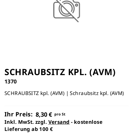
Zum
Anfang
SCHRAUBSITZ KPL. (AVM)
der
1370
Bildergalerie
springen
SCHRAUBSITZ kpl. (AVM) | Schraubsitz kpl. (AVM)
Ihr Preis:
8,30 €
pro St
Inkl. MwSt. zzgl.
Versand
- kostenlose
Lieferung ab 100 €