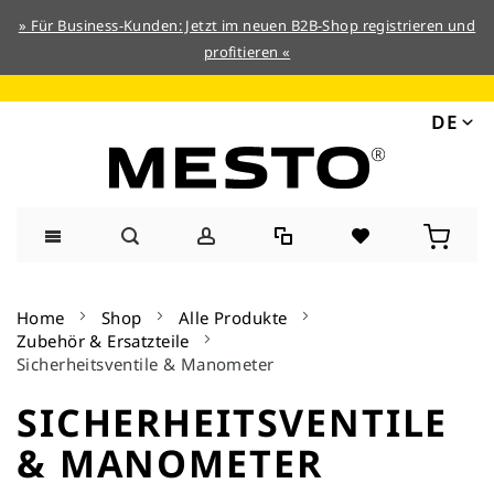
» Für Business-Kunden: Jetzt im neuen B2B-Shop registrieren und
profitieren «
DE
Direkt
zum
Home
Shop
Alle Produkte
Inhalt
Zubehör & Ersatzteile
Sicherheitsventile & Manometer
SICHERHEITSVENTILE
& MANOMETER