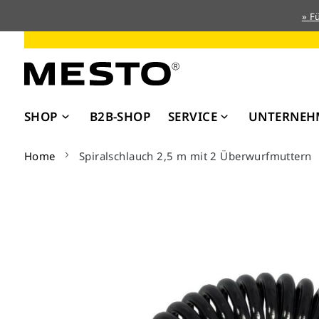
» F
Direkt
zum
Inhalt
SHOP
B2B-SHOP
SERVICE
UNTERNEH
Home
Spiralschlauch 2,5 m mit 2 Überwurfmuttern
Zum
Ende
der
Bildergalerie
springen