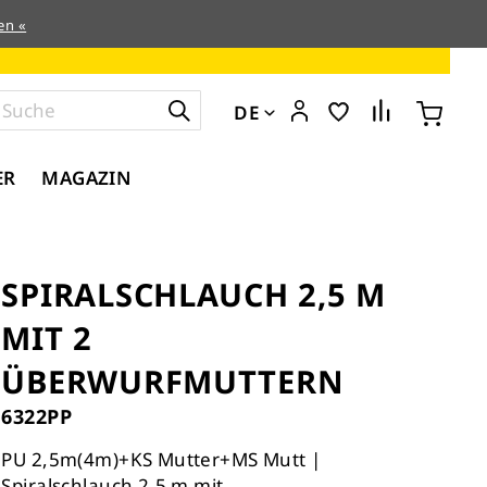
en «
DE
ER
MAGAZIN
SPIRALSCHLAUCH 2,5 M
MIT 2
ÜBERWURFMUTTERN
6322PP
PU 2,5m(4m)+KS Mutter+MS Mutt |
Spiralschlauch 2,5 m mit