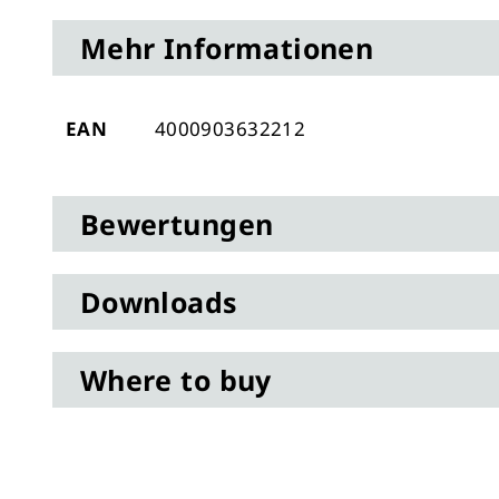
Anfang
Mehr Informationen
der
Bildergalerie
springen
Mehr
EAN
4000903632212
Informationen
Bewertungen
Downloads
Where to buy