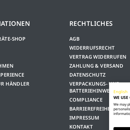
MATIONEN
RECHTLICHES
RÄTE-SHOP
AGB
WIDERRUFSRECHT
VERTRAG WIDERRUFEN
HMEN
ZAHLUNG & VERSAND
XPERIENCE
DATENSCHUTZ
ÜR HÄNDLER
VERPACKUNGS- UND
BATTERIEHINWEISE
English
WE USE
COMPLIANCE
We may pla
BARRIEREFREIHEIT
personalis
informatio
IMPRESSUM
KONTAKT