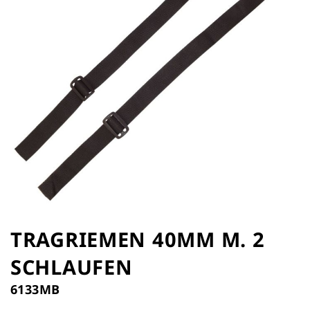
Zum
Anfang
TRAGRIEMEN 40MM M. 2
der
SCHLAUFEN
Bildergalerie
springen
6133MB