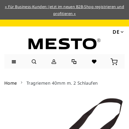
» Für Business-Kunden: Jetzt im neuen B2B-Shop registrieren und
profitieren «
DE
Direkt
zum
Home
Tragriemen 40mm m. 2 Schlaufen
Inhalt
Zum
Ende
der
Bildergalerie
springen