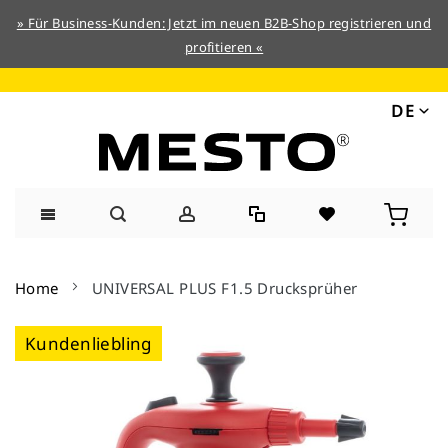
» Für Business-Kunden: Jetzt im neuen B2B-Shop registrieren und
profitieren «
DE
Direkt
zum
Home
UNIVERSAL PLUS F1.5 Drucksprüher
Inhalt
Zum
Kundenliebling
Ende
der
Bildergalerie
springen