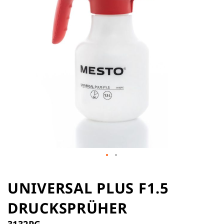
Zum
Anfang
UNIVERSAL PLUS F1.5
der
DRUCKSPRÜHER
Bildergalerie
springen
3132PG