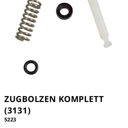
Zum
Anfang
ZUGBOLZEN KOMPLETT
der
(3131)
Bildergalerie
springen
5223