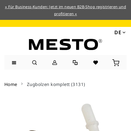
» Für Business-Kunden: Jetzt im neuen B2B-Shop registrieren und
profitieren «
DE
Direkt
zum
Home
Zugbolzen komplett (3131)
Inhalt
Zum
Ende
der
Bildergalerie
springen