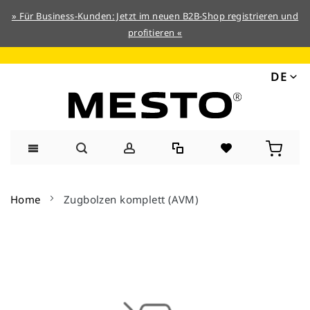
» Für Business-Kunden: Jetzt im neuen B2B-Shop registrieren und
profitieren «
DE
Direkt
zum
Home
Zugbolzen komplett (AVM)
Inhalt
Zum
Ende
der
Bildergalerie
springen