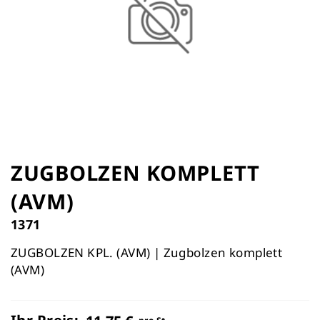
Zum
Anfang
ZUGBOLZEN KOMPLETT
der
(AVM)
Bildergalerie
springen
1371
ZUGBOLZEN KPL. (AVM) | Zugbolzen komplett
(AVM)