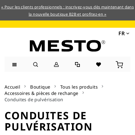
« Pour les clients professionnels : inscrivez-vous dès maintenant dans
la nouvelle boutique B2B et profitez-en »
FR
Allez
au
Accueil
Boutique
Tous les produits
contenu
Accessoires & pièces de rechange
Conduites de pulvérisation
CONDUITES DE
PULVÉRISATION