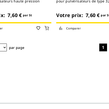
isateurs haute pression
pour pulvérisateurs de type 32
ix:
Votre prix:
7,60 €
7,60 €
par St
par S
er
Comparer
1
par page