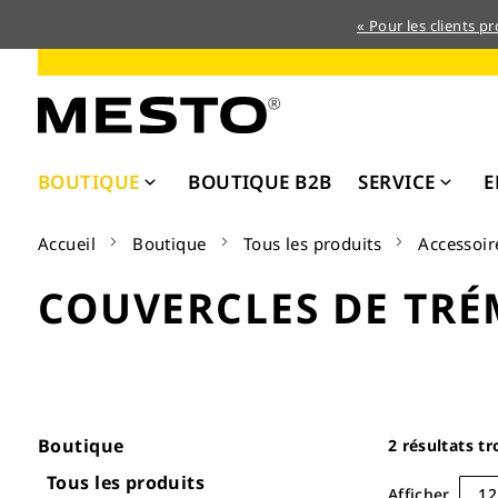
« Pour les clients p
Allez
au
contenu
BOUTIQUE
BOUTIQUE B2B
SERVICE
E
Accueil
Boutique
Tous les produits
Accessoir
COUVERCLES DE TRÉ
Boutique
2
résultats tr
Tous les produits
Afficher