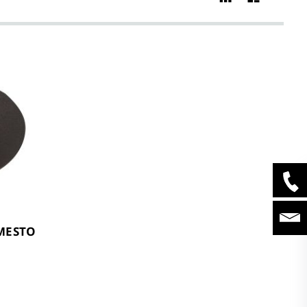
en
MESTO