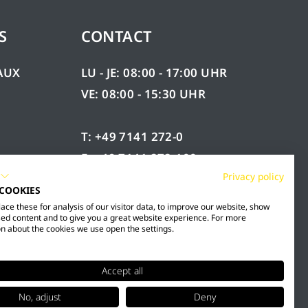
S
CONTACT
AUX
LU - JE: 08:00 - 17:00 UHR
VE: 08:00 - 15:30 UHR
T: +49 7141 272-0
F: +49 7141 272-100
ÉES
Privacy policy
INFO@MESTO.DE
 COOKIES
ce these for analysis of our visitor data, to improve our website, show
ed content and to give you a great website experience. For more
n about the cookies we use open the settings.
Accept all
No, adjust
Deny