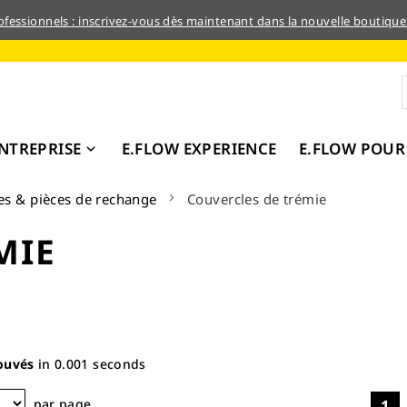
rofessionnels : inscrivez-vous dès maintenant dans la nouvelle boutique
NTREPRISE
E.FLOW EXPERIENCE
E.FLOW POUR
es & pièces de rechange
Couvercles de trémie
MIE
ouvés
in 0.001 seconds
par page
1