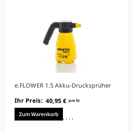
e.FLOWER 1.5 Akku-Drucksprüher
e.
Ihr Preis:
Ihr
40,95 €
pro St
Zum Warenkorb
Z